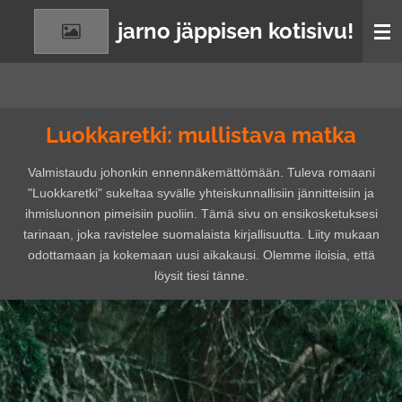
Siirry
jarno jäppisen kotisivu!
pääsisältöön
Luokkaretki: mullistava matka
Valmistaudu johonkin ennennäkemättömään. Tuleva romaani
"Luokkaretki" sukeltaa syvälle yhteiskunnallisiin jännitteisiin ja
ihmisluonnon pimeisiin puoliin. Tämä sivu on ensikosketuksesi
tarinaan, joka ravistelee suomalaista kirjallisuutta. Liity mukaan
odottamaan ja kokemaan uusi aikakausi. Olemme iloisia, että
löysit tiesi tänne.