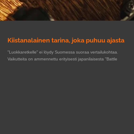
Kiistanalainen tarina, joka puhuu ajasta
"Luokkaretkelle" ei löydy Suomessa suoraa vertailukohtaa.
Vaikutteita on ammennettu erityisesti japanilaisesta "Battle
Royalesta" ja "Kärpästen herrasta", mutta romaanin syvällisin
olemus käsittelee koulukiusaamisen traumoja äärimmäisellä
tavalla – automaattiaseiden voimin. Tarina sivuaa myös
"valkoista raivoa", ilmiötä, joka on ollut monien
kouluampumistapausten taustalla. "Luokkaretki" on suunniteltu
mullistamaan populäärikulttuuria ja suomalaista kirjallisuutta,
herättämään keskustelua ja pakottamaan lukijan pohtimaan
vaikeita aiheita. Se on kirja, joka tulee jäämään mieleen.